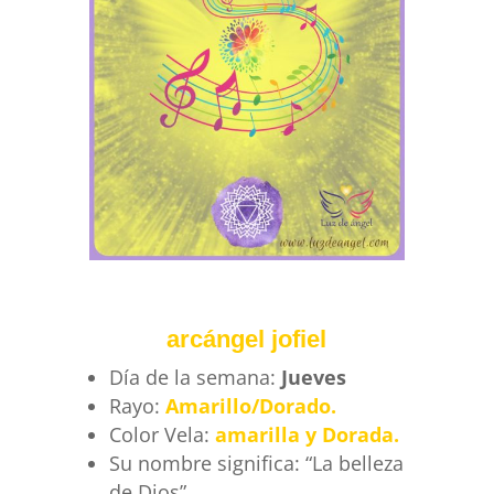
arcángel jofiel
Día de la semana:
Jueves
Rayo:
Amarillo/Dorado.
Color Vela:
amarilla y Dorada.
Su nombre significa: “La belleza
de Dios”.