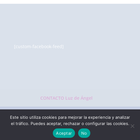
[custom-facebook-feed]
CONTACTO Luz de Ángel
Este sitio utiliza cookies para mejorar la experiencia y analizar
el tráfico. Puedes aceptar, rechazar o configurar las cookies.
LUZ DE ÁNGEL | Todos los derechos reservados |
Aceptar
No
Design by Luz de Ángel Productions ©