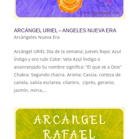
ARCÁNGEL URIEL – ANGELES NUEVA ERA
Arcángeles Nueva Era
Arcángel URIEL Día de la semana: Jueves Rayo: Azul
Índigo y oro rubi Color: Vela Azul Índigo o
ananranjado Su nombre significa: “El que ve a Dios”
Chakra: Segundo chacra. Aroma: Cassia, corteza de
canela, salvia esclarea, cilantro, ciprés, geranio,
jazmín, mirra,...