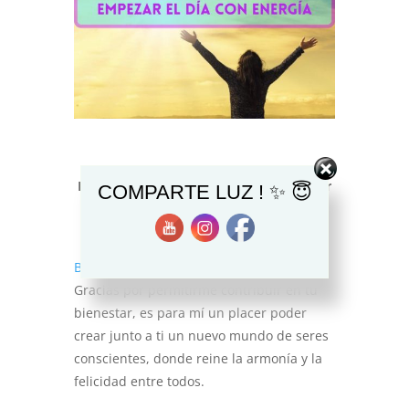
Meditación de 5 minutos para despertar
COMPARTE LUZ ! ✨ 😇
y empezar el día con energía, alegría y
mucha vitalidad.
Bienvenid@s
Gracias por permitirme contribuir en tu
bienestar, es para mí un placer poder
crear junto a ti un nuevo mundo de seres
conscientes, donde reine la armonía y la
felicidad entre todos.