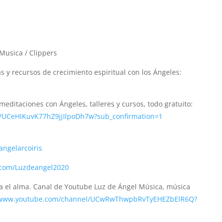
Musica / Clippers
 y recursos de crecimiento espiritual con los Ángeles:
editaciones con Ángeles, talleres y cursos, todo gratuito:
/UCeHIKuvK77hZ9jjIlpoDh7w?sub_confirmation=1
ngelarcoiris
.com/Luzdeangel2020
el alma. Canal de Youtube Luz de Ángel Música, música
//www.youtube.com/channel/UCwRwThwpbRvTyEHEZbElR6Q?