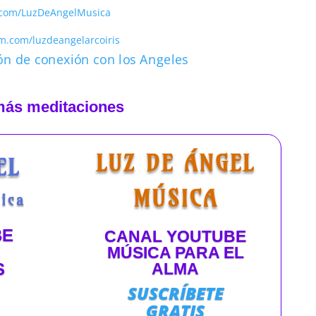
.com/LuzDeAngelMusica
m.com/luzdeangelarcoiris
ás meditaciones
LUZ DE ÁNGEL
EL
MÚSICA
ica
BE
CANAL YOUTUBE
MÚSICA PARA EL
ALMA
S
SUSCRÍBETE
GRATIS