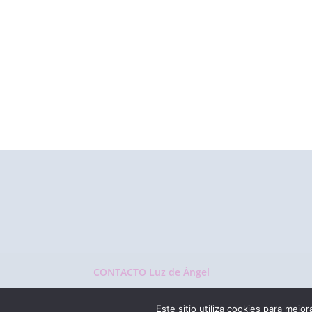
CONTACTO Luz de Ángel
Este sitio utiliza cookies para mejor
LUZ DE ÁNGEL | Todos los derechos reservados