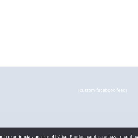
[custom-facebook-feed]
ar la experiencia y analizar el tráfico. Puedes aceptar, rechazar o configu
 | Design by Luz de Ángel Productions ©